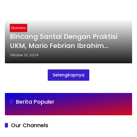
Ekonomi
Bincang Santai Dengan Praktisi
UKM, Mario Febrian Ibrahim
Bahas Potensi Sumber Daya Alam
Oktober 10, 2024
Sulawesi Barat
Selengkapnya
Berita Populer
Our Channels