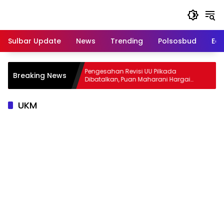
Langsung
ke
konten
Sulbar Update
News
Trending
Polsosbud
Edu
i UKM,
Pengesahan Revisi UU Pilkada
Breaking News
otensi
Dibatalkan, Puan Maharani Hargai
Barat
Aspirasi Masyarakat
UKM