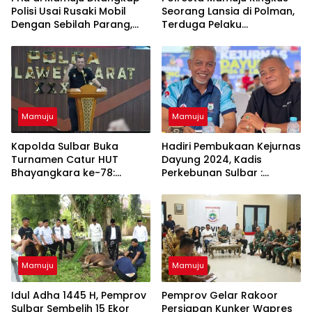
Polisi Usai Rusaki Mobil
Seorang Lansia di Polman,
Dengan Sebilah Parang,
Terduga Pelaku
Ternyata Ini Pemicunya!
Pencabulan Anak dibawah
Umur
Mamuju
Mamuju
Kapolda Sulbar Buka
Hadiri Pembukaan Kejurnas
Turnamen Catur HUT
Dayung 2024, Kadis
Bhayangkara ke-78:
Perkebunan Sulbar :
Peserta dari Berbagai
Kesempatan Besar
Penjuru Nusantara
Promosikan Potensi
Dayung dan Nilai-Nilai
Olahraga di Sulbar
Mamuju
Mamuju
Idul Adha 1445 H, Pemprov
Pemprov Gelar Rakoor
Sulbar Sembelih 15 Ekor
Persiapan Kunker Wapres