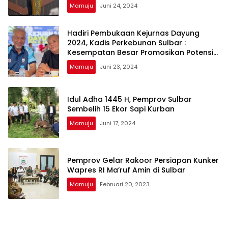
Mamuju
Juni 24, 2024
Hadiri Pembukaan Kejurnas Dayung
2024, Kadis Perkebunan Sulbar :
Kesempatan Besar Promosikan Potensi
Dayung dan Nilai-Nilai Olahraga di
Mamuju
Juni 23, 2024
Sulbar
Idul Adha 1445 H, Pemprov Sulbar
Sembelih 15 Ekor Sapi Kurban
Mamuju
Juni 17, 2024
Pemprov Gelar Rakoor Persiapan Kunker
Wapres RI Ma’ruf Amin di Sulbar
Mamuju
Februari 20, 2023