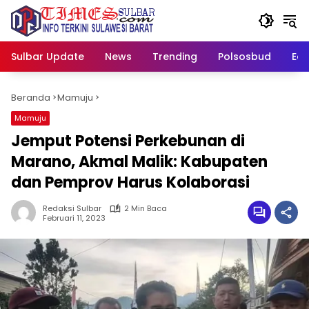
Langsung
ke
konten
Sulbar Update
News
Trending
Polsosbud
Edu
Beranda
Mamuju
Mamuju
Jemput Potensi Perkebunan di
Marano, Akmal Malik: Kabupaten
dan Pemprov Harus Kolaborasi
Redaksi Sulbar
2 Min Baca
Februari 11, 2023