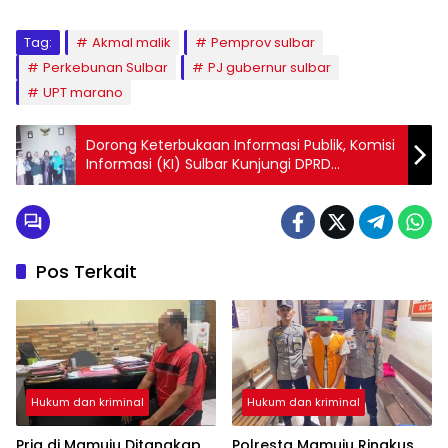
Tag:
Akmal malik
Pemprov sulbar
Perkebunan Sulbar
PJ gubernur sulbar
UPT marano
Dorong Keterbukaan Informasi Publik, Komisi
Informasi (KI) Sulbar Kunjungi DPRD
Pasangkayu
Pos Terkait
Hukum dan kriminal
Hukum dan kriminal
Pria di Mamuju Ditangkap
Polresta Mamuju Ringkus